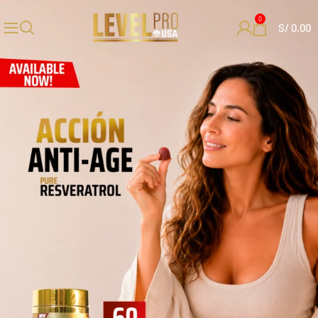
0
S/
0.00