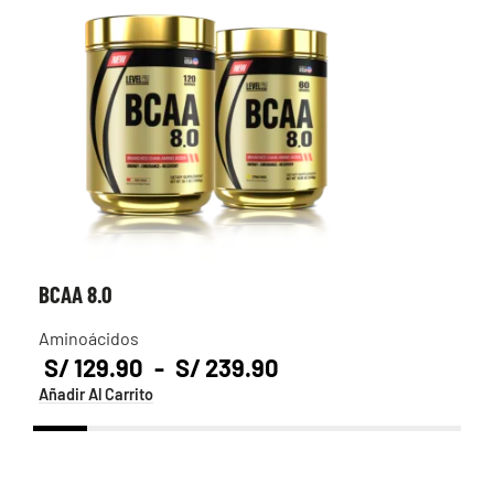
BCAA 8.0
CR
Aminoácidos
Cre
S/
S/
S
Este
Añadir Al Carrito
Añad
producto
tiene
múltiples
variantes.
Las