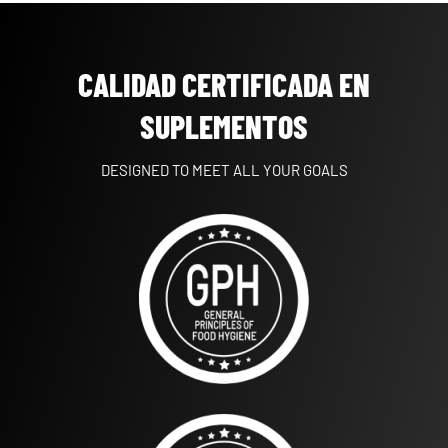
opciones
se
pueden
elegir
en
CALIDAD CERTIFICADA EN
la
página
de
SUPLEMENTOS
producto
DESIGNED TO MEET ALL YOUR GOALS