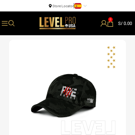
Store Locator
0
S/
0.00