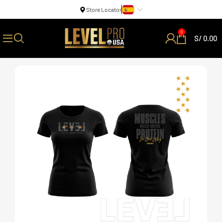
Store Locator
0
S/
0.00