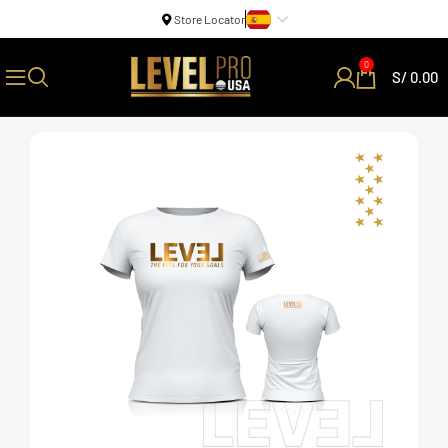
Store Locator
0
S/
0.00